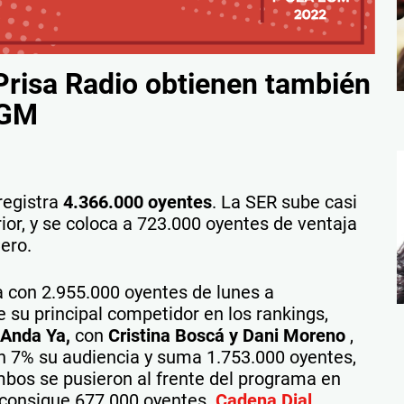
 Prisa Radio obtienen también
EGM
registra
4.366.000 oyentes
. La SER sube casi
ior, y se coloca a 723.000 oyentes de ventaja
ero.
a con 2.955.000 oyentes de lunes a
 su principal competidor en los rankings,
Anda Ya,
con
Cristina Boscá y Dani Moreno
,
n 7% su audiencia y suma 1.753.000 oyentes,
bos se pusieron al frente del programa en
 consigue 677.000 oyentes.
Cadena Dial