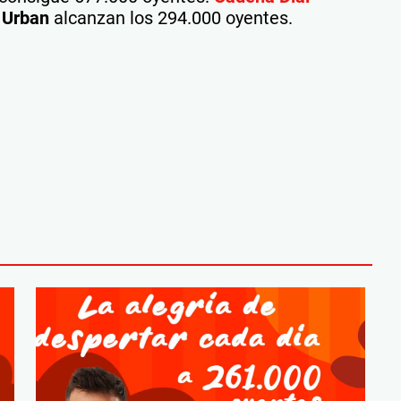
 Urban
alcanzan los 294.000 oyentes.