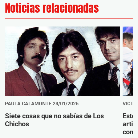
Noticias relacionadas
PAULA CALAMONTE
28/01/2026
VÍCTO
Siete cosas que no sabías de Los
Esto
Chichos
artis
como