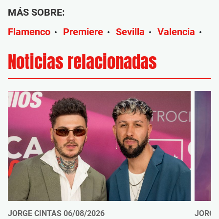
MÁS SOBRE:
Flamenco
Premiere
Sevilla
Valencia
•
•
•
•
Noticias relacionadas
JORGE CINTAS
06/08/2026
JORGE