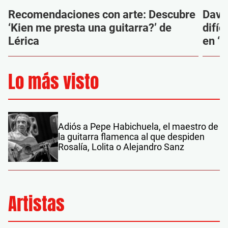
Recomendaciones con arte: Descubre
Davi
‘Kien me presta una guitarra?’ de
difíc
Lérica
en ‘M
Lo más visto
Adiós a Pepe Habichuela, el maestro de
la guitarra flamenca al que despiden
Rosalía, Lolita o Alejandro Sanz
Artistas