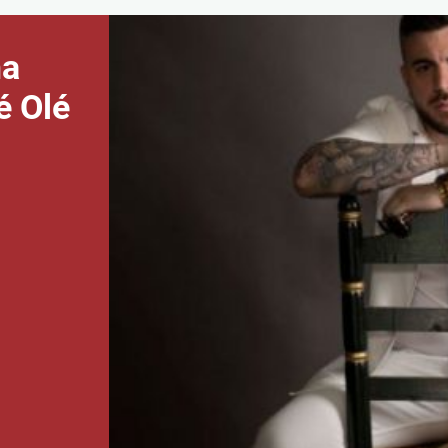
na
é Olé