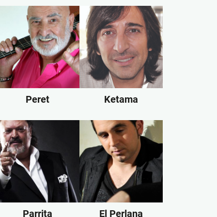
Peret
Ketama
Parrita
El Perlana