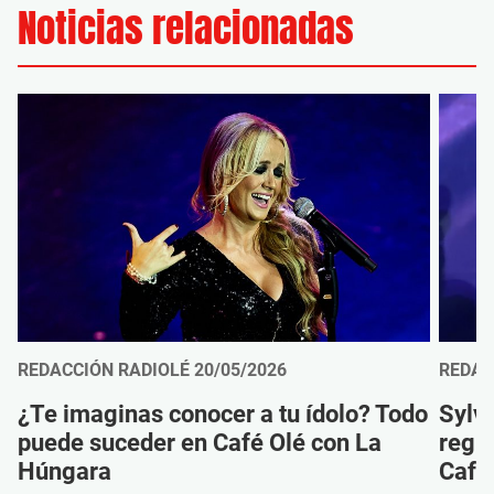
Noticias relacionadas
REDACCIÓN RADIOLÉ
20/05/2026
REDAC
¿Te imaginas conocer a tu ídolo? Todo
Sylvi
puede suceder en Café Olé con La
regre
Húngara
Café