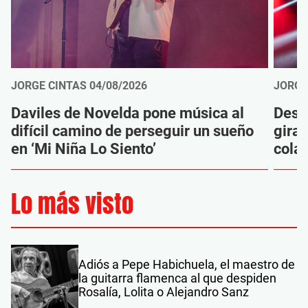
JORGE CINTAS
04/08/2026
JORGE
Daviles de Novelda pone música al
Desc
difícil camino de perseguir un sueño
gira
en ‘Mi Niña Lo Siento’
cola
Lo más visto
Adiós a Pepe Habichuela, el maestro de
la guitarra flamenca al que despiden
Rosalía, Lolita o Alejandro Sanz