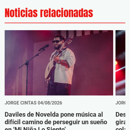
Noticias relacionadas
JORGE CINTAS
04/08/2026
JORGE
Daviles de Novelda pone música al
Desc
difícil camino de perseguir un sueño
gira
en ‘Mi Niña Lo Siento’
cola