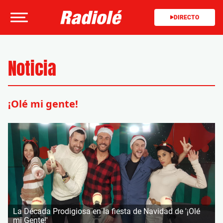
DIRECTO
Noticia
¡Olé mi gente!
La Década Prodigiosa en la fiesta de Navidad de '¡Olé
mi Gente!'