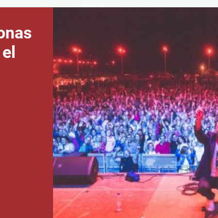
onas
 el