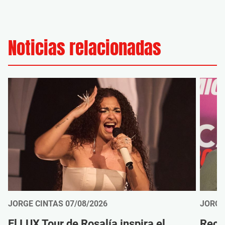
Noticias relacionadas
JORGE CINTAS
07/08/2026
JORGE
El LUX Tour de Rosalía inspira el
Reco