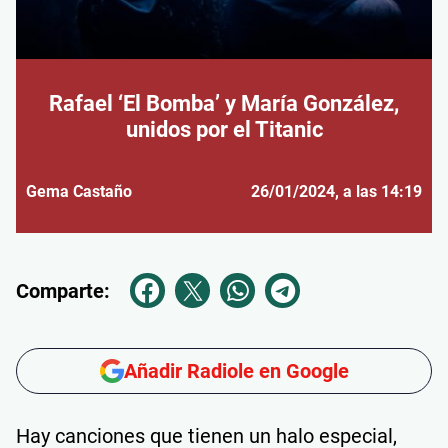
Rafael ‘El Bomba’ y María González,
unidos por el Titanic
Gema Castaño
26/01/2024
, a las 14:19
Comparte:
Añadir Radiole en Google
Hay canciones que tienen un halo especial,