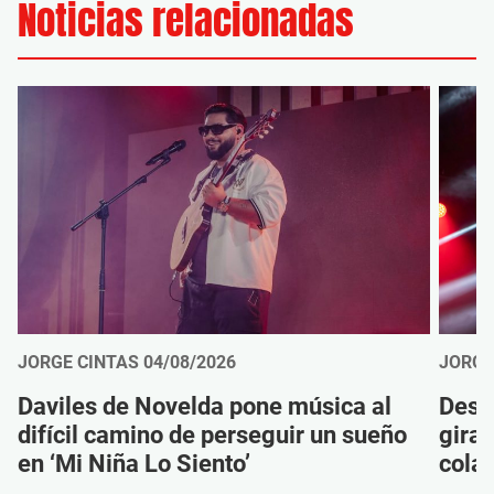
Noticias relacionadas
JORGE CINTAS
04/08/2026
JORGE
Daviles de Novelda pone música al
Desc
difícil camino de perseguir un sueño
gira
en ‘Mi Niña Lo Siento’
cola