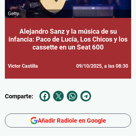
Getty
Alejandro Sanz y la música de su
infancia: Paco de Lucía, Los Chicos y los
cassette en un Seat 600
Víctor Castilla
09/10/2025
, a las 08:30
Comparte:
Añadir Radiole en Google