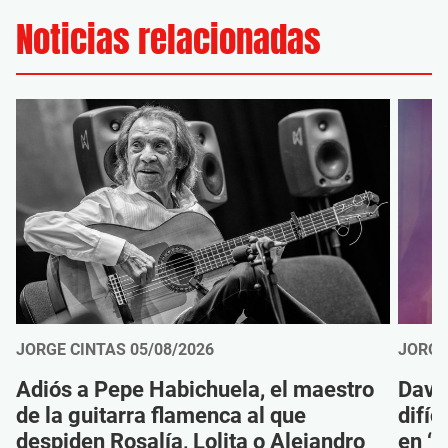
Noticias relacionadas
JORGE CINTAS
05/08/2026
JORGE
Adiós a Pepe Habichuela, el maestro
Davi
de la guitarra flamenca al que
difíc
despiden Rosalía, Lolita o Alejandro
en ‘M