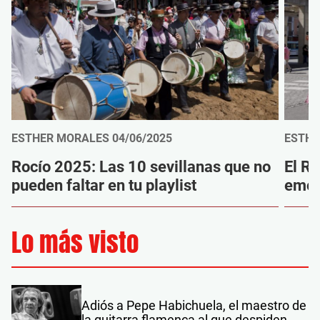
ESTHER MORALES
04/06/2025
ESTHE
Rocío 2025: Las 10 sevillanas que no
El Ro
pueden faltar en tu playlist
emoc
Lo más visto
Adiós a Pepe Habichuela, el maestro de
la guitarra flamenca al que despiden