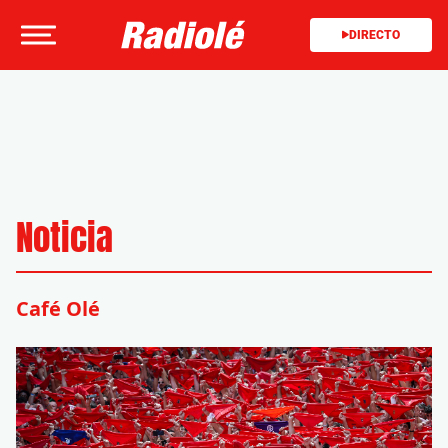
DIRECTO
Noticia
Café Olé