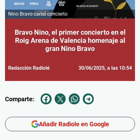
Nino Bravo cartel concierto
Bravo Nino, el primer concierto en el
Roig Arena de Valencia homenaje al
gran Nino Bravo
Redacción Radiolé
30/06/2025
, a las 10:54
Comparte:
Añadir Radiole en Google