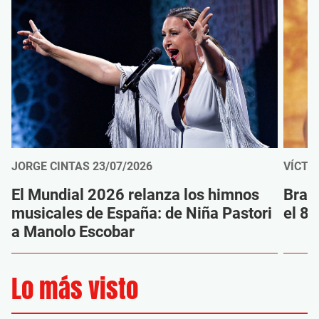
JORGE CINTAS
23/07/2026
VÍCTO
El Mundial 2026 relanza los himnos
Brav
musicales de España: de Niña Pastori
el 80
a Manolo Escobar
Lo más visto