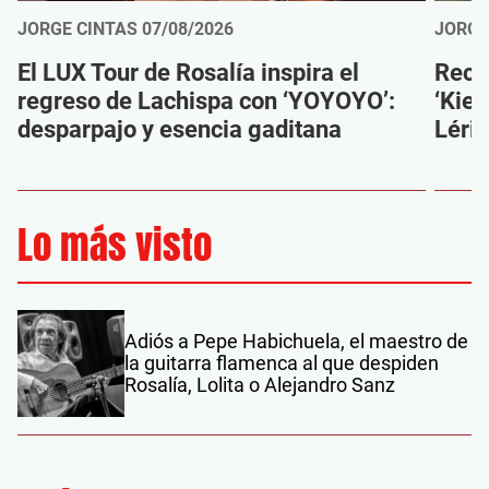
JORGE CINTAS
07/08/2026
JORGE
El LUX Tour de Rosalía inspira el
Reco
regreso de Lachispa con ‘YOYOYO’:
‘Kien
desparpajo y esencia gaditana
Léri
Lo más visto
Adiós a Pepe Habichuela, el maestro de
la guitarra flamenca al que despiden
Rosalía, Lolita o Alejandro Sanz