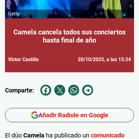
Getty
Camela cancela todos sus conciertos
hasta final de año
Víctor Castilla
20/10/2025
, a las 15:24
Comparte:
Añadir Radiole en Google
El dúo
Camela
ha publicado un
comunicado