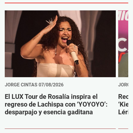
JORGE CINTAS
07/08/2026
JORGE
El LUX Tour de Rosalía inspira el
Reco
regreso de Lachispa con ‘YOYOYO’:
‘Kien
desparpajo y esencia gaditana
Léri