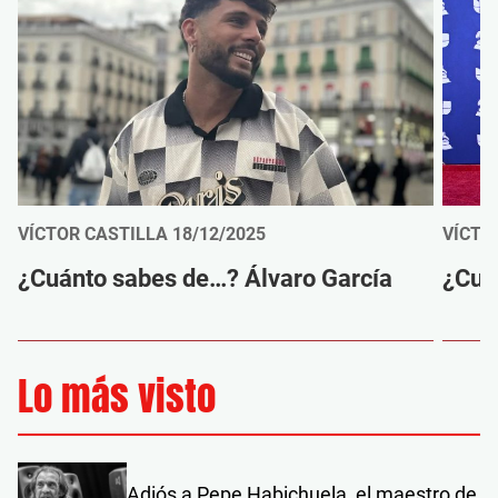
VÍCTOR CASTILLA
18/12/2025
VÍCTO
¿Cuánto sabes de…? Álvaro García
¿Cuá
Lo más visto
Adiós a Pepe Habichuela, el maestro de