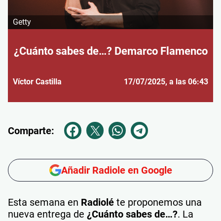
Getty
¿Cuánto sabes de…? Demarco Flamenco
Víctor Castilla
17/07/2025
, a las 06:43
Comparte:
Añadir Radiole en Google
Esta semana en
Radiolé
te proponemos una
nueva entrega de
¿Cuánto sabes de…?
. La