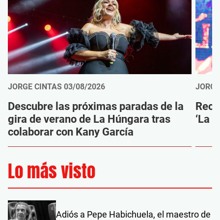
JORGE CINTAS
03/08/2026
JORGE
Descubre las próximas paradas de la
Reco
gira de verano de La Húngara tras
‘La 
colaborar con Kany García
Lo más visto
Adiós a Pepe Habichuela, el maestro de