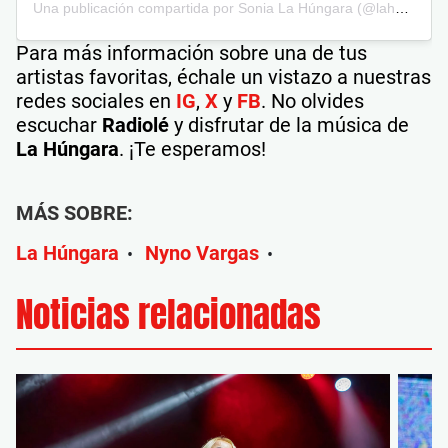
Una publicación compartida por Sonia La Húngara (@lahungaraoficial)
Para más información sobre una de tus
artistas favoritas, échale un vistazo a nuestras
redes sociales en
IG
,
X
y
FB
. No olvides
escuchar
Radiolé
y disfrutar de la música de
La Húngara
. ¡Te esperamos!
MÁS SOBRE:
La Húngara
Nyno Vargas
•
•
Noticias relacionadas