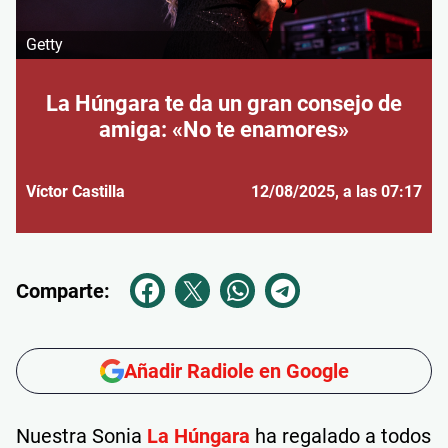
Getty
La Húngara te da un gran consejo de
amiga: «No te enamores»
Víctor Castilla
12/08/2025
, a las 07:17
Comparte:
Añadir Radiole en Google
Nuestra Sonia
La Húngara
ha regalado a todos