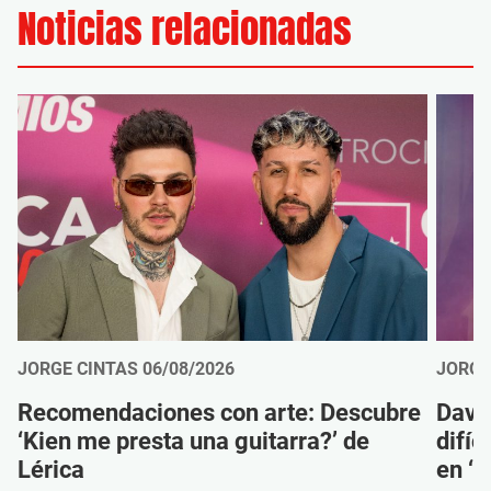
Noticias relacionadas
JORGE CINTAS
06/08/2026
JORGE
Recomendaciones con arte: Descubre
Davi
‘Kien me presta una guitarra?’ de
difíc
Lérica
en ‘M