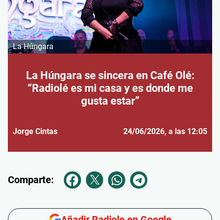
La Húngara
La Húngara se sincera en Café Olé:
“Radiolé es mi casa y es donde me
gusta estar”
Jorge Cintas
24/06/2026
, a las 12:05
Comparte:
Añadir Radiole en Google