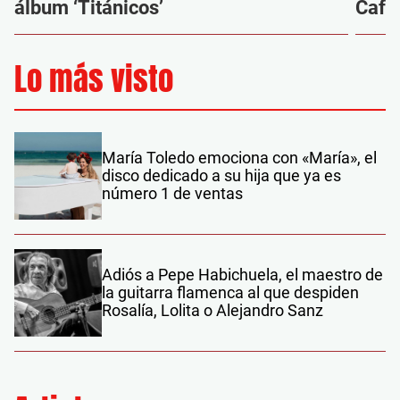
álbum ‘Titánicos’
Café
Lo más visto
María Toledo emociona con «María», el
disco dedicado a su hija que ya es
número 1 de ventas
Adiós a Pepe Habichuela, el maestro de
la guitarra flamenca al que despiden
Rosalía, Lolita o Alejandro Sanz