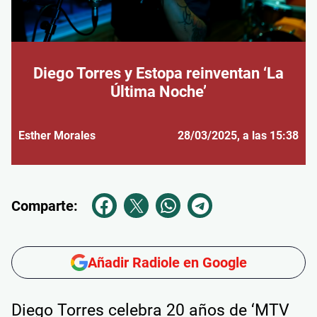
Diego Torres y Estopa reinventan ‘La
Última Noche’
Esther Morales
28/03/2025
, a las 15:38
Comparte:
Añadir Radiole en Google
Diego Torres celebra 20 años de ‘MTV