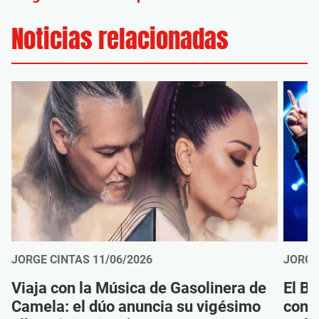
Noticias relacionadas
JORGE CINTAS
11/06/2026
JORGE
Viaja con la Música de Gasolinera de
El B
Camela: el dúo anuncia su vigésimo
cono