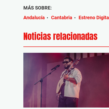
MÁS SOBRE:
Andalucía
Cantabria
Estreno Digita
•
•
Noticias relacionadas