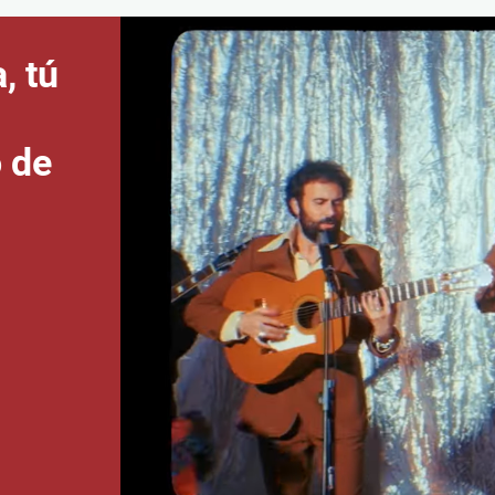
, tú
o de