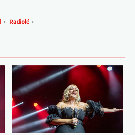
l
Radiolé
•
•