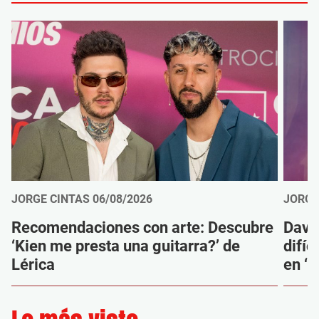
JORGE CINTAS
06/08/2026
JORGE
Recomendaciones con arte: Descubre
Davi
‘Kien me presta una guitarra?’ de
difíc
Lérica
en ‘M