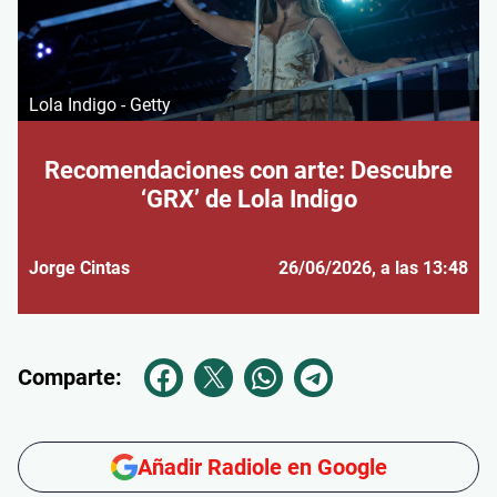
Lola Indigo - Getty
Recomendaciones con arte: Descubre
‘GRX’ de Lola Indigo
Jorge Cintas
26/06/2026
, a las 13:48
Comparte:
Añadir Radiole en Google