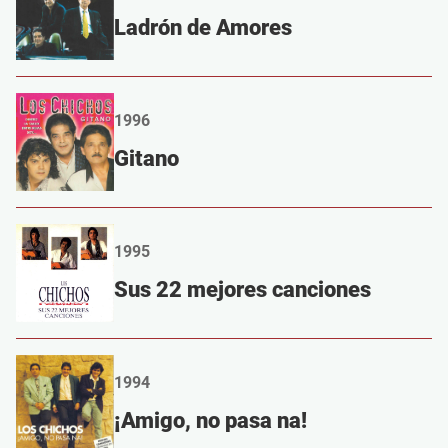
Ladrón de Amores
1996
Gitano
1995
Sus 22 mejores canciones
1994
¡Amigo, no pasa na!