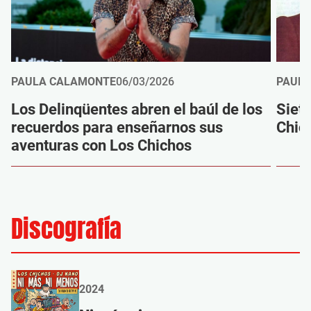
PAULA CALAMONTE
06/03/2026
PAUL
Los Delinqüentes abren el baúl de los
Siet
recuerdos para enseñarnos sus
Chic
aventuras con Los Chichos
Discografía
2024