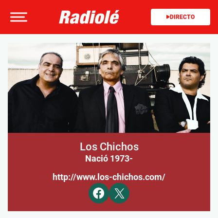
DIRECTO
Los Chichos
Nació 1973
-
http://www.los-chichos.com/