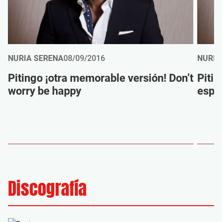
NURIA SERENA
08/09/2016
NURIA
Pitingo ¡otra memorable versión! Don’t
Piti
worry be happy
espe
Discografía