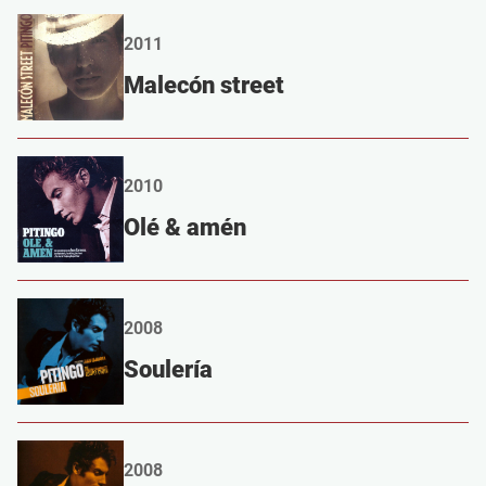
2011
Malecón street
2010
Olé & amén
2008
Soulería
2008