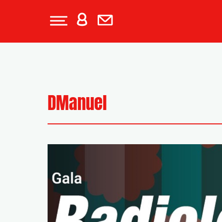
DManuel