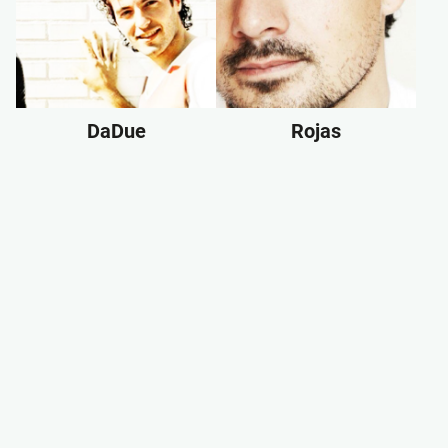
DaDue
Rojas