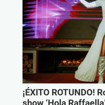
¡ÉXITO ROTUNDO! Ro
show ‘Hola Raffaella