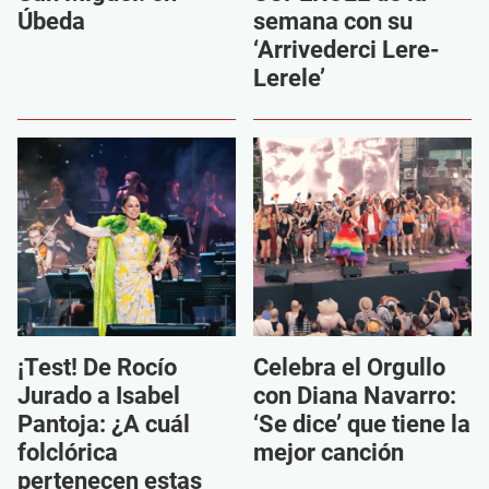
Úbeda
semana con su
‘Arrivederci Lere-
Lerele’
¡Test! De Rocío
Celebra el Orgullo
Jurado a Isabel
con Diana Navarro:
Pantoja: ¿A cuál
‘Se dice’ que tiene la
folclórica
mejor canción
pertenecen estas