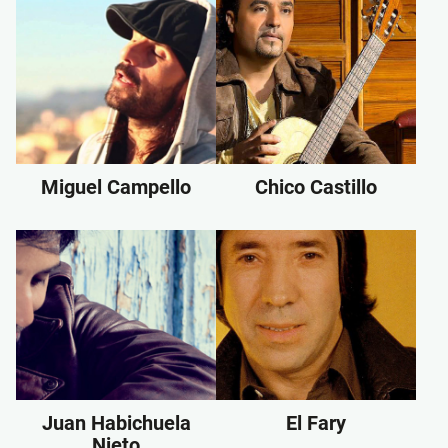
Miguel Campello
Chico Castillo
Juan Habichuela
El Fary
Nieto