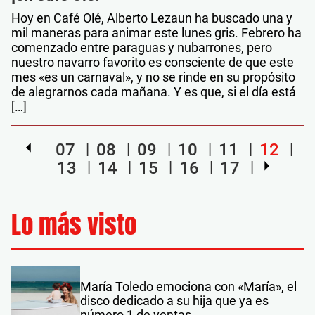
Hoy en Café Olé, Alberto Lezaun ha buscado una y
mil maneras para animar este lunes gris. Febrero ha
comenzado entre paraguas y nubarrones, pero
nuestro navarro favorito es consciente de que este
mes «es un carnaval», y no se rinde en su propósito
de alegrarnos cada mañana. Y es que, si el día está
[…]
07
08
09
10
11
12
13
14
15
16
17
Lo más visto
María Toledo emociona con «María», el
disco dedicado a su hija que ya es
número 1 de ventas