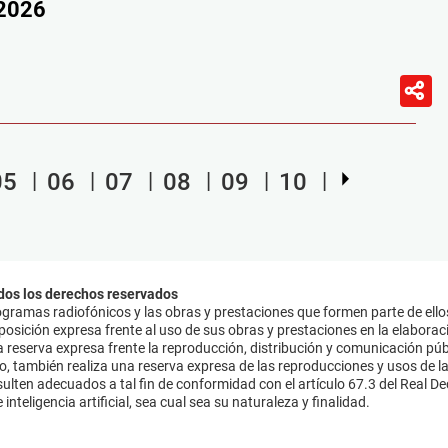
/2026
05
06
07
08
09
10
dos los derechos reservados
ramas radiofónicos y las obras y prestaciones que formen parte de ello
sición expresa frente al uso de sus obras y prestaciones en la elaboració
 reserva expresa frente la reproducción, distribución y comunicación púb
mo, también realiza una reserva expresa de las reproducciones y usos de la
lten adecuados a tal fin de conformidad con el artículo 67.3 del Real Dec
inteligencia artificial, sea cual sea su naturaleza y finalidad.