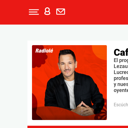
Caf
El pro
Lezau
Lucrec
profe
y nues
oyente
Escúc