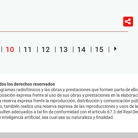
10
11
12
13
14
15
dos los derechos reservados
ramas radiofónicos y las obras y prestaciones que formen parte de ello
sición expresa frente al uso de sus obras y prestaciones en la elaboració
 reserva expresa frente la reproducción, distribución y comunicación púb
mo, también realiza una reserva expresa de las reproducciones y usos de la
lten adecuados a tal fin de conformidad con el artículo 67.3 del Real Dec
inteligencia artificial, sea cual sea su naturaleza y finalidad.