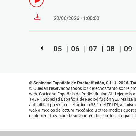
22/06/2026 · 1:00:00
05
06
07
08
09
© Sociedad Española de Radiodifusión, S.L.U. 2026. To
© Quedan reservados todos los derechos tanto sobre prog
web. Sociedad Española de Radiodifusión SLU ejerce la opo
TRLPI. Sociedad Española de Radiodifusión SLU realiza la
actualidad prevista en el artículo 33.1 del TRLPI, asimis
web a medios de lectura mecánica u otros medios que resu
cualquier utilización de sus contenidos por tecnologías de 