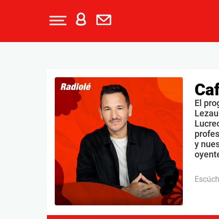
Caf
El pro
Lezau
Lucrec
profe
y nues
oyente
Escúc