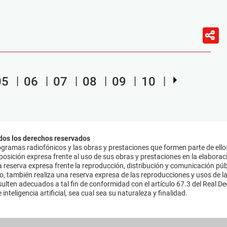
05
06
07
08
09
10
dos los derechos reservados
ramas radiofónicos y las obras y prestaciones que formen parte de ello
sición expresa frente al uso de sus obras y prestaciones en la elaboració
 reserva expresa frente la reproducción, distribución y comunicación púb
mo, también realiza una reserva expresa de las reproducciones y usos de la
lten adecuados a tal fin de conformidad con el artículo 67.3 del Real Dec
inteligencia artificial, sea cual sea su naturaleza y finalidad.