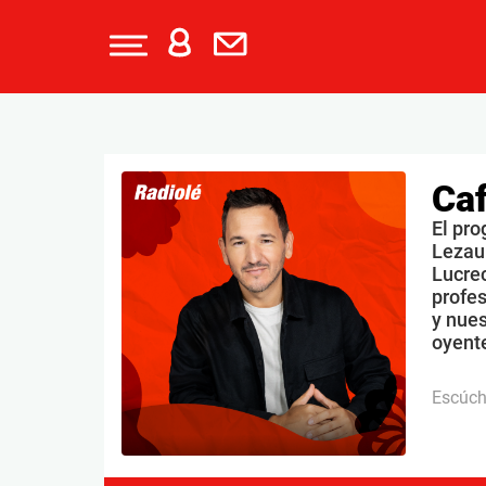
Caf
El pro
Lezau
Lucrec
profe
y nues
oyente
Escúc