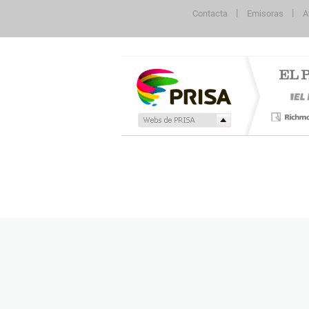
Contacta
Emisoras
A