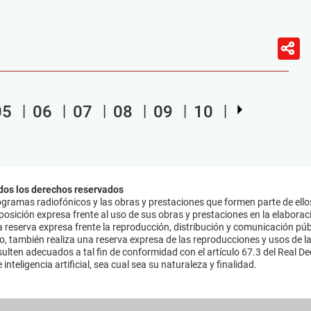
05
06
07
08
09
10
dos los derechos reservados
ramas radiofónicos y las obras y prestaciones que formen parte de ello
sición expresa frente al uso de sus obras y prestaciones en la elaboració
 reserva expresa frente la reproducción, distribución y comunicación púb
mo, también realiza una reserva expresa de las reproducciones y usos de la
lten adecuados a tal fin de conformidad con el artículo 67.3 del Real Dec
inteligencia artificial, sea cual sea su naturaleza y finalidad.