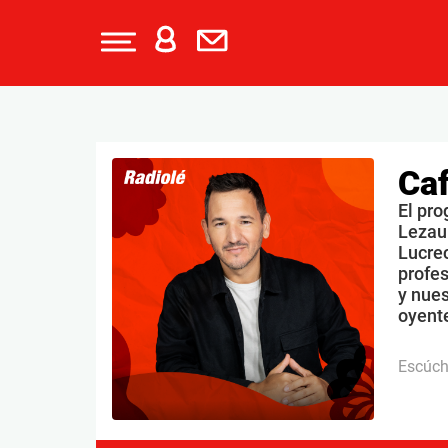
Caf
El pro
Lezau
Lucrec
profe
y nues
oyente
Escúc