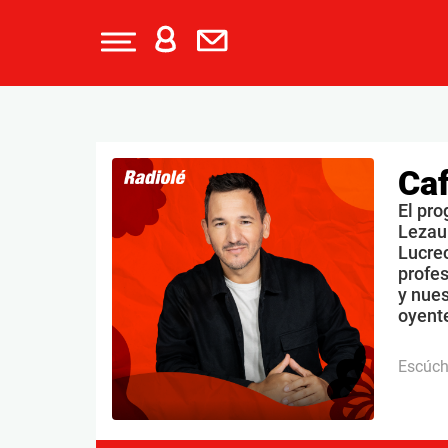
Caf
El pro
Lezau
Lucrec
profe
y nues
oyente
Escúc