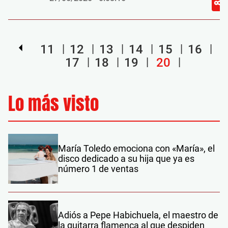
11
12
13
14
15
16
17
18
19
20
Lo más visto
María Toledo emociona con «María», el
disco dedicado a su hija que ya es
número 1 de ventas
Adiós a Pepe Habichuela, el maestro de
la guitarra flamenca al que despiden