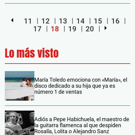
11
12
13
14
15
16
17
18
19
20
Lo más visto
María Toledo emociona con «María», el
disco dedicado a su hija que ya es
número 1 de ventas
Adiós a Pepe Habichuela, el maestro de
la guitarra flamenca al que despiden
Rosalía, Lolita o Alejandro Sanz