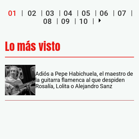
01
02
03
04
05
06
07
08
09
10
Lo más visto
Adiós a Pepe Habichuela, el maestro de
la guitarra flamenca al que despiden
Rosalía, Lolita o Alejandro Sanz