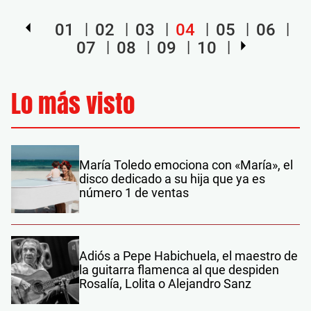
01
02
03
04
05
06
07
08
09
10
Lo más visto
María Toledo emociona con «María», el
disco dedicado a su hija que ya es
número 1 de ventas
Adiós a Pepe Habichuela, el maestro de
la guitarra flamenca al que despiden
Rosalía, Lolita o Alejandro Sanz