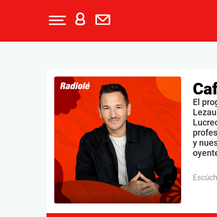
Caf
El pro
Lezau
Lucrec
profe
y nues
oyente
Escúc