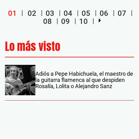
01
02
03
04
05
06
07
08
09
10
Lo más visto
Adiós a Pepe Habichuela, el maestro de
la guitarra flamenca al que despiden
Rosalía, Lolita o Alejandro Sanz