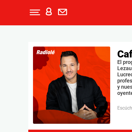
Caf
El pro
Lezau
Lucrec
profe
y nues
oyente
Escúc