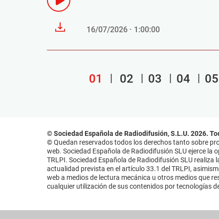
16/07/2026 · 1:00:00
01
02
03
04
05
© Sociedad Española de Radiodifusión, S.L.U. 2026. To
© Quedan reservados todos los derechos tanto sobre prog
web. Sociedad Española de Radiodifusión SLU ejerce la opo
TRLPI. Sociedad Española de Radiodifusión SLU realiza la
actualidad prevista en el artículo 33.1 del TRLPI, asimis
web a medios de lectura mecánica u otros medios que resu
cualquier utilización de sus contenidos por tecnologías de 