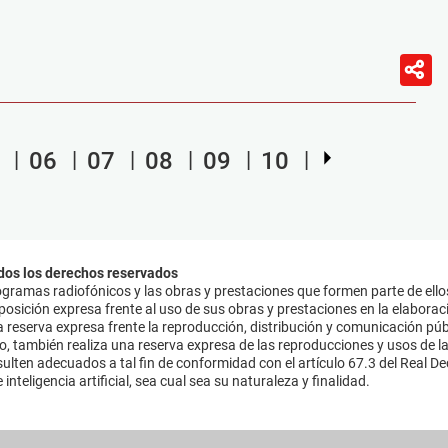
06
07
08
09
10
dos los derechos reservados
ramas radiofónicos y las obras y prestaciones que formen parte de ello
sición expresa frente al uso de sus obras y prestaciones en la elaboració
 reserva expresa frente la reproducción, distribución y comunicación púb
mo, también realiza una reserva expresa de las reproducciones y usos de la
lten adecuados a tal fin de conformidad con el artículo 67.3 del Real Dec
inteligencia artificial, sea cual sea su naturaleza y finalidad.