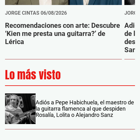
JORGE CINTAS
06/08/2026
JORGE
Recomendaciones con arte: Descubre
Adió
‘Kien me presta una guitarra?’ de
de la
Lérica
despi
Sanz
Lo más visto
Adiós a Pepe Habichuela, el maestro de
la guitarra flamenca al que despiden
Rosalía, Lolita o Alejandro Sanz