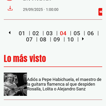
29/09/2025 · 1:00:00
01
02
03
04
05
06
07
08
09
10
Lo más visto
Adiós a Pepe Habichuela, el maestro de
la guitarra flamenca al que despiden
Rosalía, Lolita o Alejandro Sanz