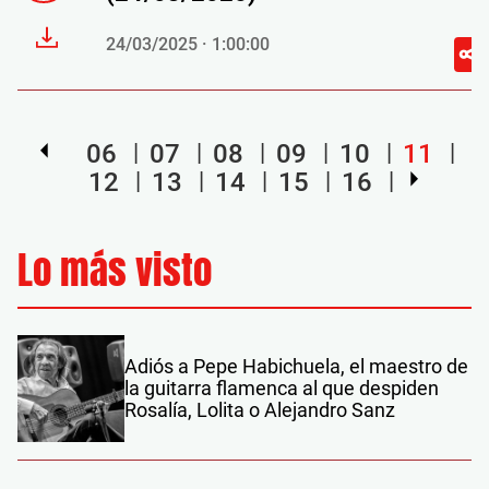
24/03/2025 · 1:00:00
06
07
08
09
10
11
12
13
14
15
16
Lo más visto
Adiós a Pepe Habichuela, el maestro de
la guitarra flamenca al que despiden
Rosalía, Lolita o Alejandro Sanz