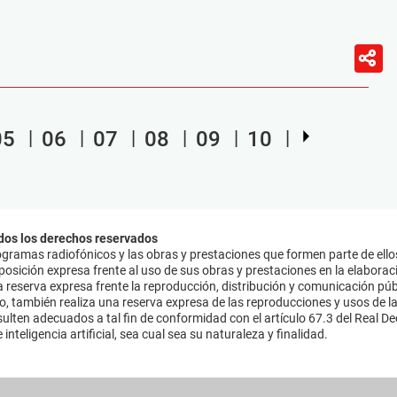
05
06
07
08
09
10
dos los derechos reservados
ramas radiofónicos y las obras y prestaciones que formen parte de ello
sición expresa frente al uso de sus obras y prestaciones en la elaboració
 reserva expresa frente la reproducción, distribución y comunicación púb
mo, también realiza una reserva expresa de las reproducciones y usos de la
lten adecuados a tal fin de conformidad con el artículo 67.3 del Real Dec
inteligencia artificial, sea cual sea su naturaleza y finalidad.