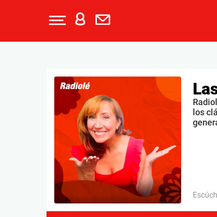
Las
Radiol
los cl
gener
Escúc