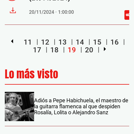
20/11/2024 · 1:00:00
11
12
13
14
15
16
17
18
19
20
Lo más visto
Adiós a Pepe Habichuela, el maestro de
la guitarra flamenca al que despiden
Rosalía, Lolita o Alejandro Sanz