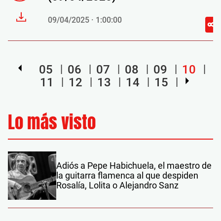
09/04/2025 · 1:00:00
05
06
07
08
09
10
11
12
13
14
15
Lo más visto
Adiós a Pepe Habichuela, el maestro de
la guitarra flamenca al que despiden
Rosalía, Lolita o Alejandro Sanz