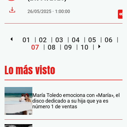
26/05/2025 · 1:00:00
01
02
03
04
05
06
07
08
09
10
Lo más visto
María Toledo emociona con «María», el
disco dedicado a su hija que ya es
número 1 de ventas