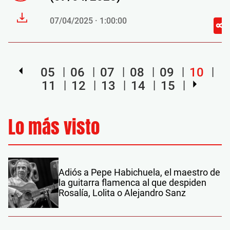
07/04/2025 · 1:00:00
05
06
07
08
09
10
11
12
13
14
15
Lo más visto
Adiós a Pepe Habichuela, el maestro de
la guitarra flamenca al que despiden
Rosalía, Lolita o Alejandro Sanz