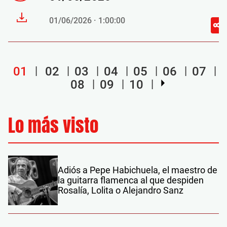
01/06/2026 · 1:00:00
01
02
03
04
05
06
07
08
09
10
Lo más visto
Adiós a Pepe Habichuela, el maestro de
la guitarra flamenca al que despiden
Rosalía, Lolita o Alejandro Sanz