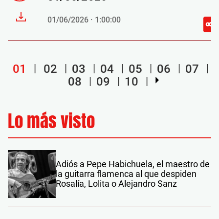
01/06/2026 · 1:00:00
01
02
03
04
05
06
07
08
09
10
Lo más visto
Adiós a Pepe Habichuela, el maestro de
la guitarra flamenca al que despiden
Rosalía, Lolita o Alejandro Sanz